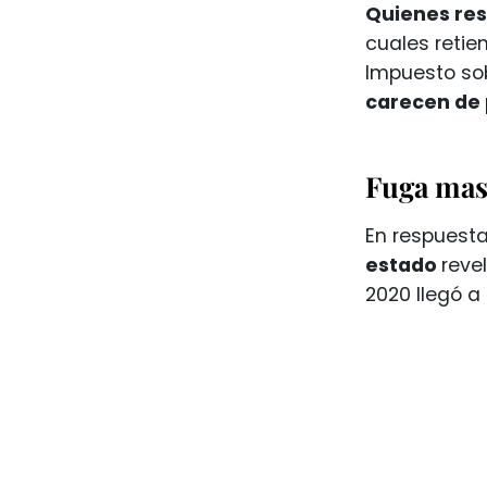
Quienes resi
cuales retie
Impuesto sob
carecen de 
Fuga mas
En respuesta
estado
reve
2020 llegó a