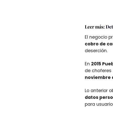
Leer más:
Det
El negocio p
cobro de co
deserción.
En
2015 Pueb
de choferes
noviembre d
Lo anterior 
datos perso
para usuarios