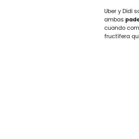
Uber y Didi 
ambas
pade
cuando comen
fructífera q