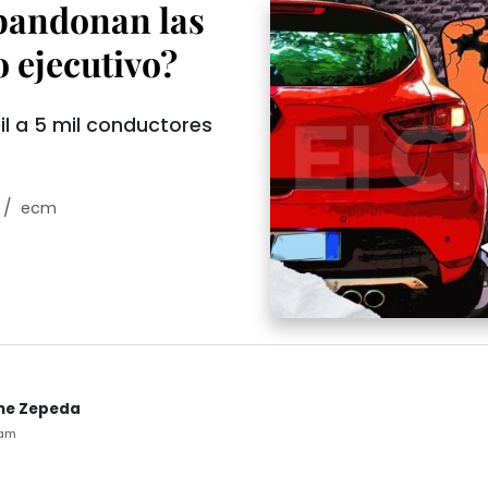
abandonan las
o ejecutivo?
l a 5 mil conductores
/
ecm
me Zepeda
2am