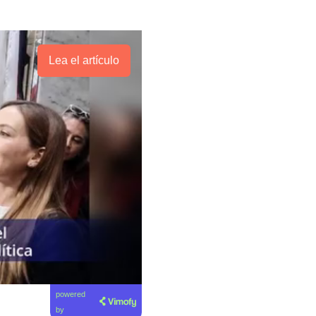
Lea el artículo
powered
by