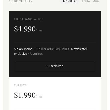
ELIGE TU PLAN
MENSUAL
ANUAL
-10%
CIUDADANO — TOP
$4.990
/mes
Sin anuncios
· Publicar artículos · PDFs ·
Newsletter
exclusivo
· Favoritos
Suscribirse
TURISTA
$1.990
/mes