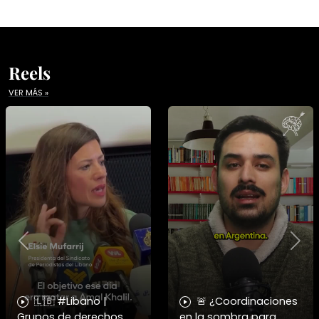
Reels
VER MÁS »
Previous
Nex
🇱🇧 #Libano |
🚨 ¿Coordinaciones
Grupos de derechos
en la sombra para