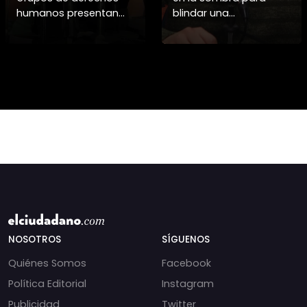
humanos presentan
blindar una
pruebas sobre el
candidatura
asesinato de la
presidencial? Nuevos
periodista libanesa
chats salpican a
Amal Khalil, asesinada
Andrés Chadwick. 🇨🇱
por Israel.
⚖️ Mensajes
incautados por la
NOSOTROS
SÍGUENOS
Quiénes Somos
Facebook
Política Editorial
Instagram
Publicidad
Twitter