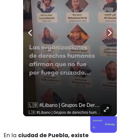
🇨🇴🪧 #Colombia | Protestas En Contra De La Toma De Posesión De Abelardo Son Lideradas Por Iván Cepeda
🇱🇧 #Libano | Grupos De Derechos Humanos Presentan Pruebas Sobre El Asesinato De La Periodista Libanesa Amal Khalil, Asesinada Por Israel.
🇨🇴🪧 #Colombia | Protestas en contra de la toma de posesión de Abelardo son lideradas por Iván Cepeda
🇱🇧 #Libano | Grupos de derechos humanos presentan pruebas sobre el asesinato de la periodista libanesa Amal Khalil, asesinada por Israel.
powered
by
En la
ciudad de Puebla, existe