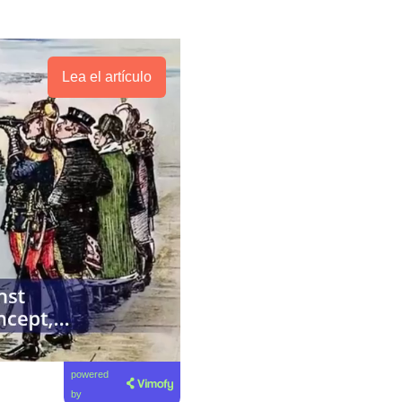
Lea el artículo
powered
by