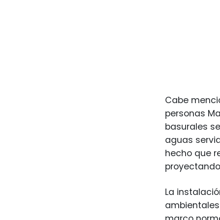
Cabe mencion
personas Map
basurales se
aguas servi
hecho que re
proyectando 
La instalaci
ambientales 
marco normat