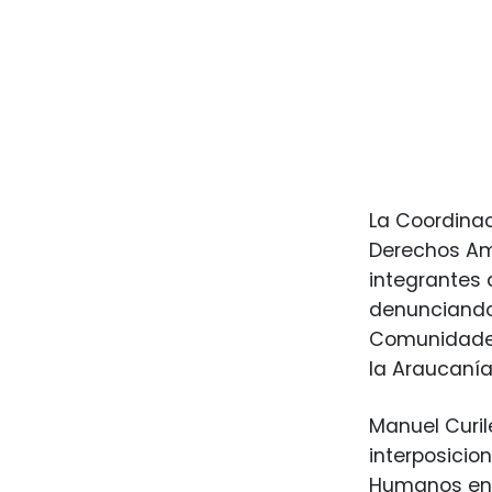
La Coordinac
Derechos Amb
integrantes 
denunciando 
Comunidades
la Araucanía
Manuel Curil
interposici
Humanos en l