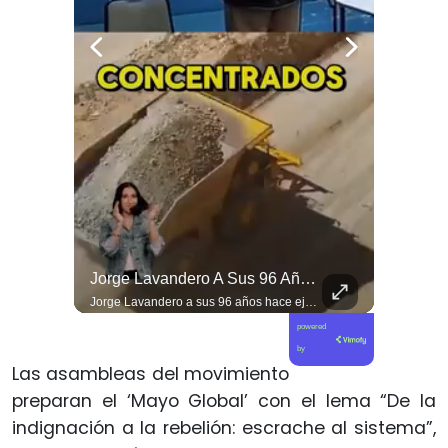
Viva La #musica Y El #arte Ripolito : La Vida De Me Hizo Sufrir
Jorge Lavandero A Sus 96 Años Hace Ejercicio De Memoria Que Debería Ser Enseñado En Todas Las Escuelas De #chile Para Frenar El Saqueo.
Viva la #musica y el #arte ripolito : la vida de me hizo sufrir
Jorge Lavandero a sus 96 años hace ejercicio de memoria que debería ser enseñado en todas las escuelas de #chile para frenar el saqueo. #cobre #cooper
powered
by
Las asambleas del movimiento
preparan el ‘Mayo Global’ con el lema “De la
indignación a la rebelión: escrache al sistema”,