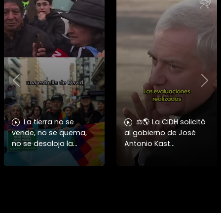
Previous
Nex
La tierra no se
⚖️🌎 La CIDH solicitó
vende, no se quema,
al gobierno de José
no se desaloja la
Antonio Kast
protesta en toda
información detallada
#argentina contra la
sobre cambios
injerencia
institucionales y
norteamericana y
recortes en materia de
sionista siendo
derechos humanos,
frenada por un