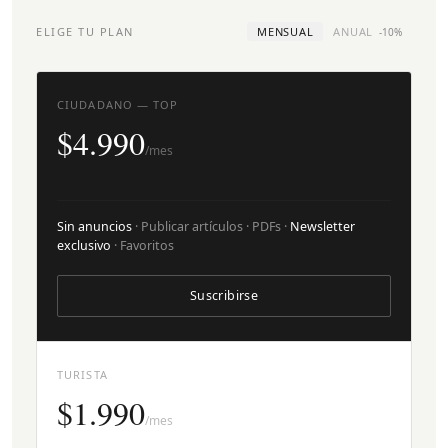
ELIGE TU PLAN
MENSUAL
ANUAL
-10%
CIUDADANO — TOP
$4.990
/mes
Sin anuncios
· Publicar artículos · PDFs ·
Newsletter
exclusivo
· Favoritos
Suscribirse
TURISTA
$1.990
/mes