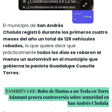
¿Existe Una Izquierda Post Capitalista En Chile?
🚨 ¿Coordinaciones En La Sombra Para Blindar Una Candidatura Presidencial?
¿Existe una izquierda post capitalista en Chile? 🤔 Esta semana tuvimos panelazo en Gobierno de Emergencia con @giordanociudadano @jpsanhuezatortella y @naticastilloabogada 🔥
🚨 ¿Coordinaciones en la sombra para blindar una candidatura presidencial? Nuevos chats salpican a Andrés Chadwick. 🇨🇱⚖️ Mensajes incautados por la Fiscalía revelan que el exministro operó junto a Luis Hermosilla para preparar a testigos clave en la causa por coimas de LAN en 2009. Las conversaciones desmienten la versión de Chadwick sobre haberse enterado del caso por la prensa, exponiendo una estrategia judicial y comunicacional para evitar que el escándalo de información privilegiada y pagos indebidos afectara la carrera de Sebastián Piñera a La Moneda. 📲💣 🎥 Revisa el desglose completo de los chats y los detalles del reportaje en elciudadano.com 🔗 (Link en la biografía). ¿Qué impacto crees que tienen estas revelaciones en la trastienda del poder político? Te leemos en los comentarios. 💬👇🏼
powered
by
El municipio de
San Andrés
Cholula registró durante los primeros cuatro
meses del año un total de 126 vehículos
robados,
lo que quiere decir que
prácticamente
todos los días se robaron al
menos un automóvil en el municipio que
gobierna la panista Guadalupe Cuautle
Torres.
TAMBIÉN LEE:
Robo de llantas a un Tesla en Torre
Adamant genera controversia sobre seguridad en
San Andrés Cholula