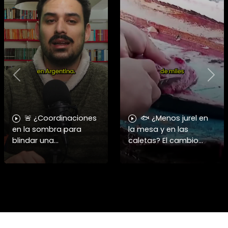
Previous
Nex
🚨 ¿Coordinaciones
🐟 ¿Menos jurel en
en la sombra para
la mesa y en las
blindar una
caletas? El cambio
candidatura
climático y El Niño
presidencial? Nuevos
alteran las aguas
chats salpican a
chilenas. 🌊🇨🇱
Andrés Chadwick. 🇨🇱
Especialistas advierten
⚖️ Mensajes
que las anomalí
incautados por la