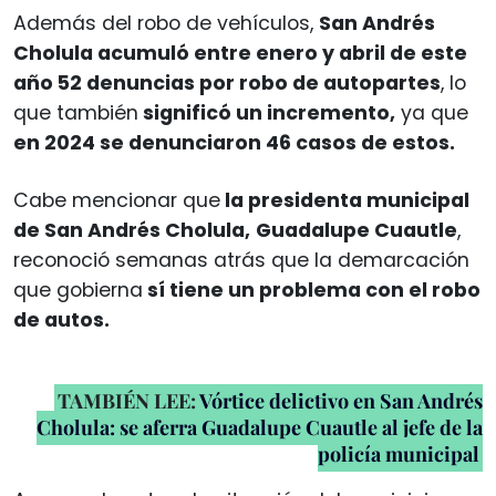
Además del robo de vehículos,
San Andrés
Cholula acumuló entre enero y abril de este
año 52 denuncias por robo de autopartes
, lo
que también
significó un incremento,
ya que
en 2024 se denunciaron 46 casos de estos.
Cabe mencionar que
la presidenta municipal
de San Andrés Cholula,
Guadalupe Cuautle
,
reconoció semanas atrás que la demarcación
que gobierna
sí tiene un problema con el robo
de autos.
TAMBIÉN LEE:
Vórtice delictivo en San Andrés
Cholula: se aferra Guadalupe Cuautle al jefe de la
policía municipal