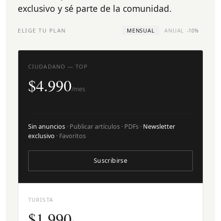
exclusivo y sé parte de la comunidad.
ELIGE TU PLAN
MENSUAL
ANUAL
-10%
CIUDADANO — TOP
$4.990
/mes
Sin anuncios
· Publicar artículos · PDFs ·
Newsletter
exclusivo
· Favoritos
Suscribirse
TURISTA
$1.990