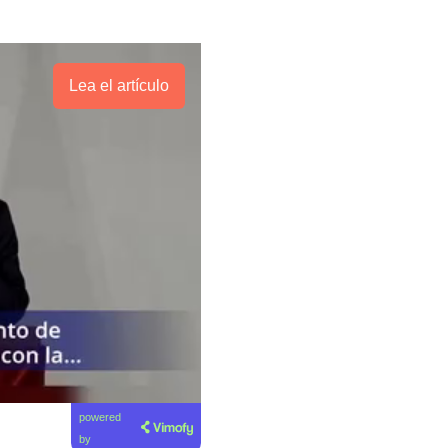
Lea el artículo
powered
by