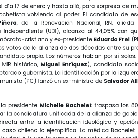
el día 17 de enero y hasta allá, para sorpresa de 
ochetista volviendo al poder. El candidato de es
Piñera
, de la Renovación Nacional, RN, aliada 
 Independiente (UDI), alcanza al 44,05% con q
demócrata-cristiano y ex-presidente
Eduardo Frei
(PD
los votos de la alianza de dos décadas entre su pr
andidato propio. Los números hablan por sí solos
 MIR histórico,
Miguel Enríquez
), candidato socia
lectorado gubernista. La identificación por la izq
omunista (PC) lanzó un ex-ministro de
Salvador Al
 la presidente
Michelle Bachelet
traspasa los 80
zar la candidatura unificada de la alianza de gobi
irecta entre la identificación ideológica y opci
e caso chileno lo ejemplifica. La médica Bachele