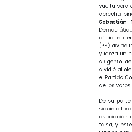
vuelta será 
derecha pin
Sebastián 
Democrática
oficial, el 
(PS) divide 
y lanza un c
dirigente de
dividió al e
el Partido C
de los votos.
De su parte
siquiera lan
asociación d
falsa, y est