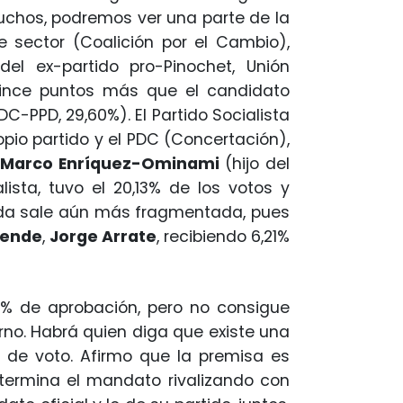
muchos, podremos ver una parte de la
e sector (Coalición por el Cambio),
del ex-partido pro-Pinochet, Unión
uince puntos más que el candidato
C-PPD, 29,60%). El Partido Socialista
opio partido y el PDC (Concertación),
.
Marco Enríquez-Ominami
(hijo del
lista, tuvo el 20,13% de los votos y
uierda sale aún más fragmentada, pues
lende
,
Jorge Arrate
, recibiendo 6,21%
% de aprobación, pero no consigue
erno. Habrá quien diga que existe una
ón de voto. Afirmo que la premisa es
t termina el mandato rivalizando con