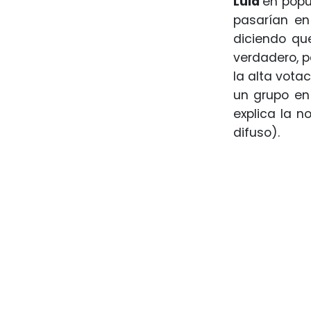
Lula
en popul
pasarían en
diciendo qu
verdadero, p
la alta vota
un grupo en
explica la n
difuso).