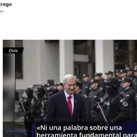
trago
pm