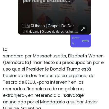
🇨🇴🪧 #Colombia | Protestas En Contra De La Toma De Posesión De Abelardo Son Lideradas Por Iván Cepeda
🇱🇧 #Libano | Grupos De Derechos Humanos Presentan Pruebas Sobre El Asesinato De La Periodista Libanesa Amal Khalil, Asesinada Por Israel.
🇨🇴🪧 #Colombia | Protestas en contra de la toma de posesión de Abelardo son lideradas por Iván Cepeda
🇱🇧 #Libano | Grupos de derechos humanos presentan pruebas sobre el asesinato de la periodista libanesa Amal Khalil, asesinada por Israel.
powered
by
La
senadora por Massachusetts, Elizabeth Warren
(Demócrata) manifestó su preocupación por el
uso que el Presidente Donald Trump está
haciendo de los fondos de emergencia del
Tesoro de EEUU, «para intervenir en los
mercados financieros de un gobierno
extranjero», en referencia al ‘salvataje’
anunciado por el Mandatario a su par Javier
Milei de Argentina.