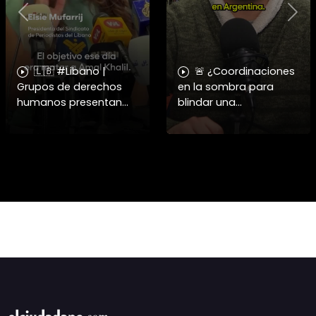
Previous
Nex
🇱🇧 #Libano |
🚨 ¿Coordinaciones
Grupos de derechos
en la sombra para
humanos presentan
blindar una
pruebas sobre el
candidatura
asesinato de la
presidencial? Nuevos
periodista libanesa
chats salpican a
Amal Khalil, asesinada
Andrés Chadwick. 🇨🇱
por Israel.
⚖️ Mensajes
incautados por la