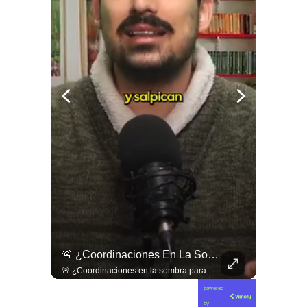
🇨🇴🪧 #Colombia | Protestas En Contra De La Toma De Posesión De Abelardo Son Lideradas Por Iván Cepeda
🚨 ¿Coordinaciones En La Sombra Para Blindar Una Candidatura Presidencial?
🇨🇴🪧 #Colombia | Protestas en contra de la toma de posesión de Abelardo son lideradas por Iván Cepeda
🚨 ¿Coordinaciones en la sombra para blindar una candidatura presidencial? Nuevos chats salpican a Andrés Chadwick. 🇨🇱⚖️ Mensajes incautados por la Fiscalía revelan que el exministro operó junto a Luis Hermosilla para preparar a testigos clave en la causa por coimas de LAN en 2009. Las conversaciones desmienten la versión de Chadwick sobre haberse enterado del caso por la prensa, exponiendo una estrategia judicial y comunicacional para evitar que el escándalo de información privilegiada y pagos indebidos afectara la carrera de Sebastián Piñera a La Moneda. 📲💣 🎥 Revisa el desglose completo de los chats y los detalles del reportaje en elciudadano.com 🔗 (Link en la biografía). ¿Qué impacto crees que tienen estas revelaciones en la trastienda del poder político? Te leemos en los comentarios. 💬👇🏼
powered
by