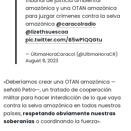
tribunal de justicia ambiental
amazónica y una OTAN amazónica
para juzgar crímenes contra la selva
amazónica
@caracolradio
@lizethsuescaa
pic.twitter.com/B5wPlQQGtu
— ÚltimaHoraCaracol (@UltimaHoraCR)
August 8, 2023
«Deberíamos crear una OTAN amazónica —
señaló Petro—, un tratado de cooperación
militar para hacer interdicción de lo que vaya
contra la selva amazónica en todos nuestros
países,
respetando obviamente nuestras
soberanías
o coordinando la fuerza».