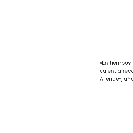
«En tiempos 
valentía rec
Allende», añ