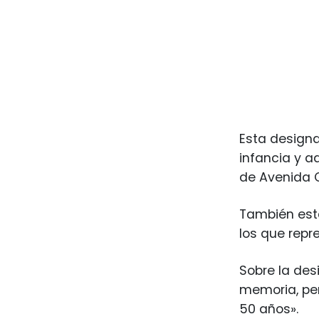
Esta designa
infancia y a
de Avenida 
También está
los que repr
Sobre la de
memoria, pe
50 años».