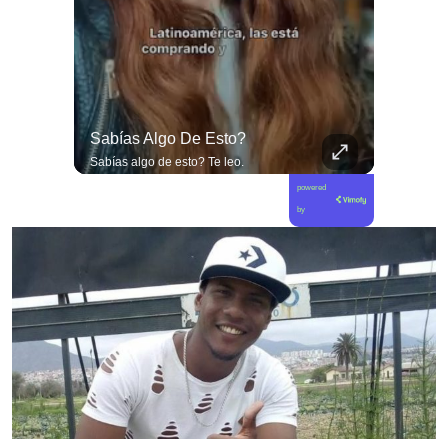
🌧️🌱 Las Lluvias Extremas Dejaron En Evidencia La Vulnerabilidad Del Campo Chileno.
Sabías Algo De Esto?
🌧️🌱 Las lluvias extremas dejaron en evidencia la vulnerabilidad del campo chileno. Expertos advierten que fortalecer a la pequeña agricultura será clave para proteger la producción de alimentos y enfrentar el cambio climático. 🚜🇨🇱 📲 Lee más en elciudadano.com y en tu #canalciudadano
Sabías algo de esto? Te leo.
powered
by