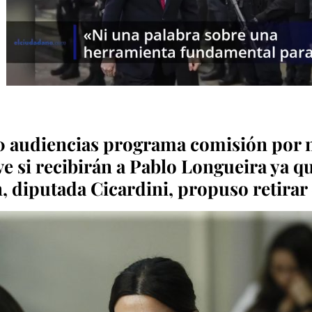
0 audiencias programa comisión por n
ve si recibirán a Pablo Longueira ya q
 diputada Cicardini, propuso retirar