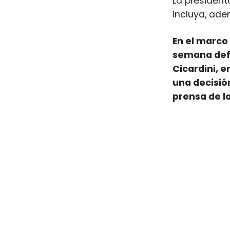
La president
incluya, ade
En el marco 
semana defi
Cicardini, e
una decisió
prensa de l