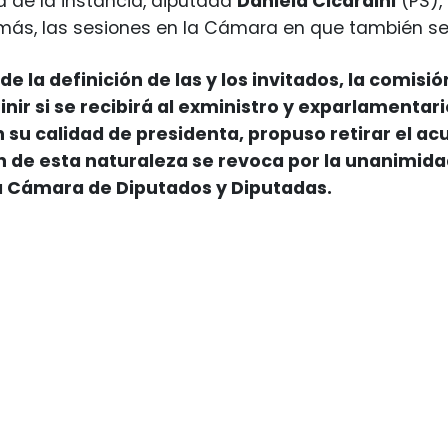
a de la instancia, diputada
Daniela Cicardini
(PS),
más, las sesiones en la Cámara en que también se r
de la definición de las y los invitados, la comis
nir si se recibirá al exministro y exparlamentar
n su calidad de presidenta, propuso retirar el ac
n de esta naturaleza se revoca por la unanimida
a Cámara de Diputados y Diputadas.