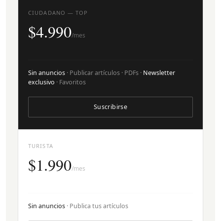
CIUDADANO — TOP
$4.990
/mes
Sin anuncios
· Publicar artículos · PDFs ·
Newsletter
exclusivo
· Favoritos
Suscribirse
TURISTA
$1.990
/mes
Sin anuncios
· Publica tus artículos