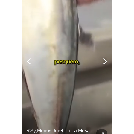
🚨 ¿Coordinaciones En La Sombra Para Blindar Una Candidatura Presidencial?
🐟 ¿Menos Jurel En La Mesa Y En Las Caletas?