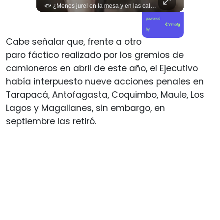
🚨 ¿Coordinaciones en la sombra para blindar una candidatura presidencial? Nuevos chats salpican a Andrés Chadwick. 🇨🇱⚖️ Mensajes incautados por la Fiscalía revelan que el exministro operó junto a Luis Hermosilla para preparar a testigos clave en la causa por coimas de LAN en 2009. Las conversaciones desmienten la versión de Chadwick sobre haberse enterado del caso por la prensa, exponiendo una estrategia judicial y comunicacional para evitar que el escándalo de información privilegiada y pagos indebidos afectara la carrera de Sebastián Piñera a La Moneda. 📲💣 🎥 Revisa el desglose completo de los chats y los detalles del reportaje en elciudadano.com 🔗 (Link en la biografía). ¿Qué impacto crees que tienen estas revelaciones en la trastienda del poder político? Te leemos en los comentarios. 💬👇🏼
🐟 ¿Menos jurel en la mesa y en las caletas? El cambio climático y El Niño alteran las aguas chilenas. 🌊🇨🇱 Especialistas advierten que las anomalías térmicas en el océano están desplazando los cardúmenes de jurel hacia zonas más profundas y australes, alejándolos de la costa. El fenómeno golpea directamente el sustento de la pesca artesanal y amenaza la canasta básica familiar, al restringir la oferta de una de las fuentes de proteína más populares y accesibles del país. 📉🎣 🎥 Revisa el análisis científico completo y el impacto en las comunidades costeras en elciudadano.com 🔗 (Link en la biografía). ¿Has notado la escasez o el alza de precio del jurel en tu ciudad? Te leemos en los comentarios. 💬👇🏼
powered
by
Cabe señalar que, frente a otro
paro fáctico realizado por los gremios de
camioneros en abril de este año, el Ejecutivo
había interpuesto nueve acciones penales en
Tarapacá, Antofagasta, Coquimbo, Maule, Los
Lagos y Magallanes, sin embargo, en
septiembre las retiró.