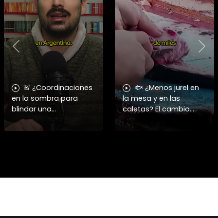
Previous
Nex
🚨 ¿Coordinaciones
🐟 ¿Menos jurel en
en la sombra para
la mesa y en las
blindar una
caletas? El cambio
candidatura
climático y El Niño
presidencial? Nuevos
alteran las aguas
chats salpican a
chilenas. 🌊🇨🇱
Andrés Chadwick. 🇨🇱
Especialistas advierten
⚖️ Mensajes
que las anomalí
incautados por la