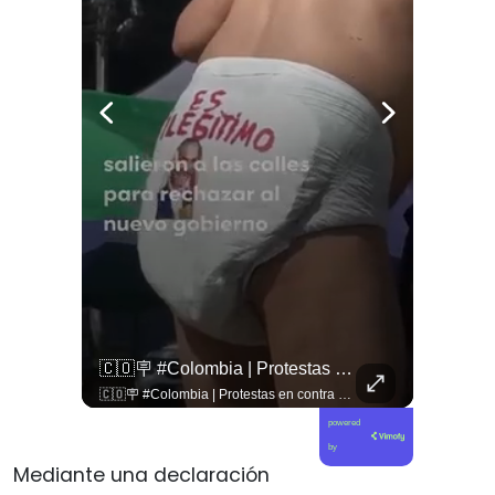
🇱🇧 #Libano | Grupos De Derechos Humanos Presentan Pruebas Sobre El Asesinato De La Periodista Libanesa Amal Khalil, Asesinada Por Israel.
🇨🇴🪧 #Colombia | Protestas En Contra De La Toma De Posesión De Abelardo Son Lideradas Por Iván Cepeda
🇱🇧 #Libano | Grupos de derechos humanos presentan pruebas sobre el asesinato de la periodista libanesa Amal Khalil, asesinada por Israel.
🇨🇴🪧 #Colombia | Protestas en contra de la toma de posesión de Abelardo son lideradas por Iván Cepeda
powered
by
Mediante una declaración