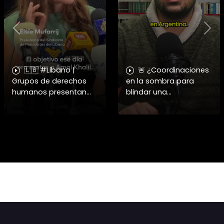
Previous
Nex
🇱🇧 #Libano |
🚨 ¿Coordinaciones
Grupos de derechos
en la sombra para
humanos presentan
blindar una
pruebas sobre el
candidatura
asesinato de la
presidencial? Nuevos
periodista libanesa
chats salpican a
Amal Khalil, asesinada
Andrés Chadwick. 🇨🇱
por Israel.
⚖️ Mensajes
incautados por la