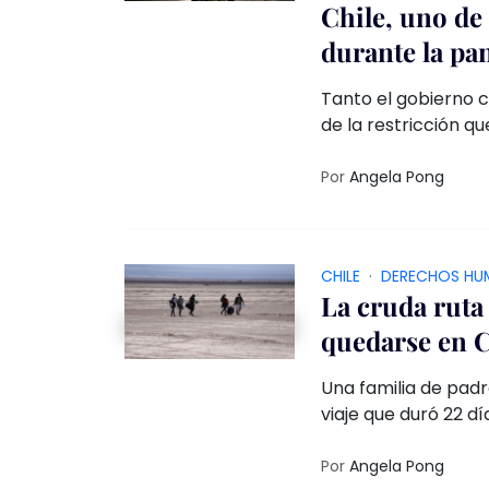
Chile, uno de
durante la p
Tanto el gobierno 
de la restricción q
como el toque de 
ampliamente por la
Por
Angela Pong
CHILE
·
DERECHOS HU
La cruda ruta
quedarse en C
Una familia de padr
viaje que duró 22 d
tuvieron que pasar
Por
Angela Pong