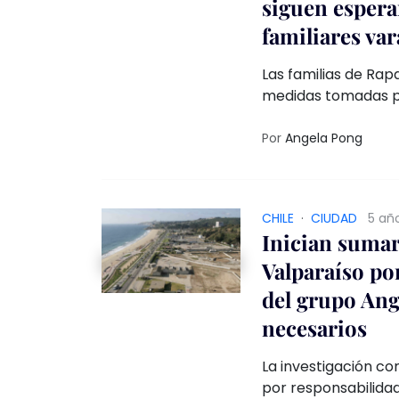
siguen espera
familiares var
Las familias de Rapa
medidas tomadas por la Munici
solucionar el retor
mientras se prioriza
Por
Angela Pong
pandemia.
CHILE
·
CIUDAD
5 añ
Inician sumar
Valparaíso po
del grupo Ange
necesarios
La investigación co
por responsabilida