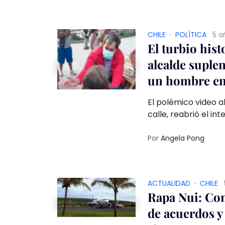
CHILE
·
POLÍTICA
5 a
El turbio hist
alcalde suplen
un hombre en 
El polémico video 
calle, reabrió el int
suplente edil munic
arraigo nacional po
Por
Angela Pong
homicidio, entre ot
ACTUALIDAD
·
CHILE
Rapa Nui: Co
de acuerdos y 