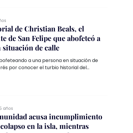
ños
orial de Christian Beals, el
te de San Felipe que abofeteó a
situación de calle
abofeteando a una persona en situación de
erés por conocer el turbio historial del
ipal y político de derecha, que estuvo con
r haber sido formalizado por cuasidelito de
ras cosas.
5 años
munidad acusa incumplimiento
colapso en la isla, mientras