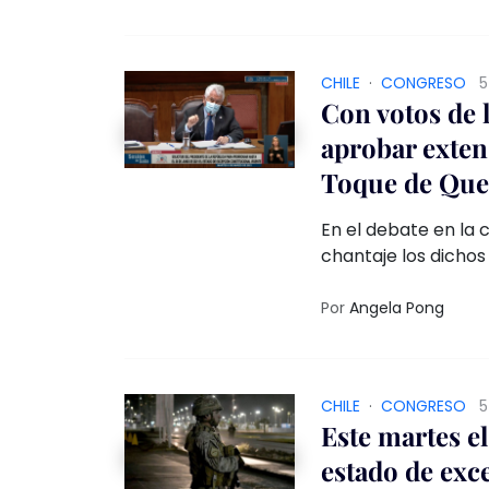
CHILE
·
CONGRESO
5
Con votos de 
aprobar exten
Toque de Que
En el debate en la
chantaje los dichos
José Ossa, quien ad
no hay beneficios so
Por
Angela Pong
CHILE
·
CONGRESO
5
Este martes el
estado de exc