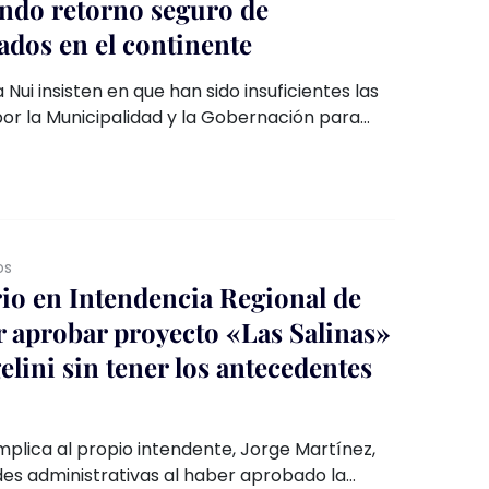
ndo retorno seguro de
ados en el continente
 Nui insisten en que han sido insuficientes las
palidad y la Gobernación para
no de residentes varados en el continente,
 la entrada de turistas a la isla en plena
os
io en Intendencia Regional de
r aprobar proyecto «Las Salinas»
lini sin tener los antecedentes
mplica al propio intendente, Jorge Martínez,
des administrativas al haber aprobado la