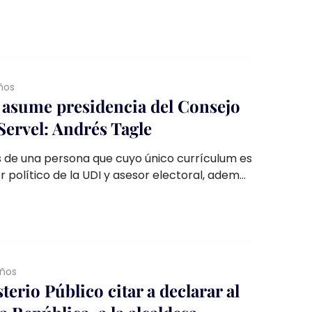
icación Ambiental (RCA)en Las Salinas,
rvaciones del CORE que alertaban de la
 de las personas al trabajar en los terrenos
ntiguas petroleras.
ños
 asume presidencia del Consejo
Servel: Andrés Tagle
de una persona que cuyo único currículum es
 político de la UDI y asesor electoral, además
 quien podamos dejarle a libre interpretación
s, sobre todo, la interpretación de normas
”, advirtió la la politóloga y académica, Javiera
en declaraciones a El Ciudadano.
años
terio Público citar a declarar al