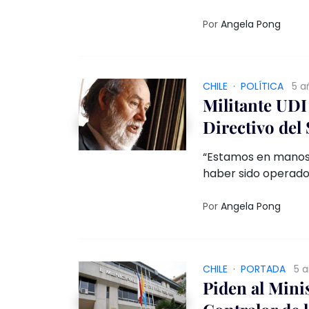
Resolución de Calif
omitiendo las obse
Por
Angela Pong
afectación en la salud
contaminados por a
CHILE
·
POLÍTICA
5 a
Militante UDI
Directivo del 
“Estamos en manos 
haber sido operador
no es una persona a
sistemas electorale
Por
Angela Pong
jurídicas y políticas
Arce-Riffo 
CHILE
·
PORTADA
5 
Piden al Minis