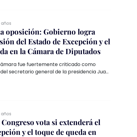
 años
la oposición: Gobierno logra
sión del Estado de Excepción y el
da en la Cámara de Diputados
 cámara fue fuertemente criticado como
 del secretario general de la presidencia Juan
virtió que si se acaba el estado de excepción
ciales para las familias chilenas.
 años
 Congreso vota si extenderá el
epción y el toque de queda en