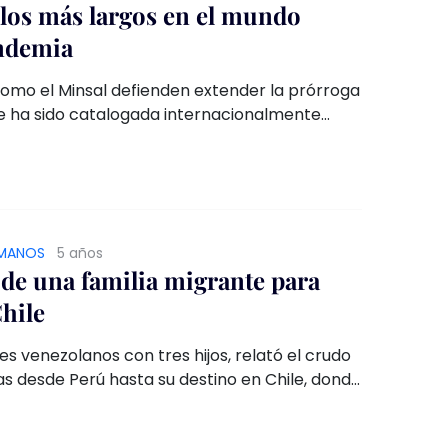
 los más largos en el mundo
andemia
como el Minsal defienden extender la prórroga
ue ha sido catalogada internacionalmente
queda más largo del mundo, medida rechazada
 ciudadanía según Data Influye.
MANOS
5 años
 de una familia migrante para
hile
es venezolanos con tres hijos, relató el crudo
ías desde Perú hasta su destino en Chile, donde
 condiciones muy riesgosas.