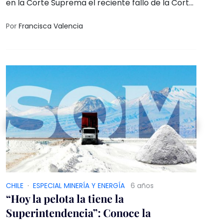
en la Corte Suprema el reciente fallo de la Corte
de Apelaciones de Valparaíso que ordenó la
realización de la participación ciudadana en el
Por
Francisca Valencia
proyecto Vizcachitas, permitiendo al pueblo de
Putaendo acceder a su derecho de participación
en la institucionalidad ambiental.
CHILE
·
ESPECIAL MINERÍA Y ENERGÍA
6 años
“Hoy la pelota la tiene la
Superintendencia”: Conoce la