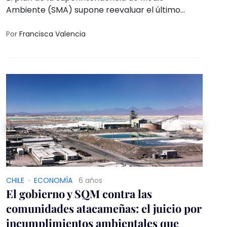
Ambiente (SMA) supone reevaluar el último
programa de cumplimiento (PdC) de SQM para
incluir “mejoras” y someterlo a votación
Por
Francisca Valencia
nuevamente
CHILE
·
ECONOMÍ­A
6 años
El gobierno y SQM contra las
comunidades atacameñas: el juicio por
incumplimientos ambientales que