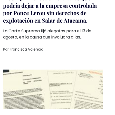
podría dejar a la empresa controlada
por Ponce Lerou sin derechos de
explotación en Salar de Atacama.
La Corte Suprema fijó alegatos para el 13 de
agosto, en la causa que involucra a las
comunidades indígenas atacameñas contra la
Superintendencia de Medio Ambiente (SMA) y
Por
Francisca Valencia
SQM Salar S.A, por las infracciones e
incumplimientos ambientales realizados por la
empresa desde 2013. La sentencia del máximo
tribunal podría obligar a la SMA a retomar el
proceso sancionatorio en cumplimiento de la
orden dada por el Tribunal Ambiental de
Antofagasta (TAA), sanciones que podrían
imposibilitar, eventualmente, la continuidad de la
empresa.