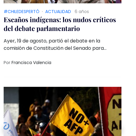
#CHILEDESPERTÓ
·
ACTUALIDAD
6 años
Escaños indígenas: los nudos críticos
del debate parlamentario
Ayer, 19 de agosto, partió el debate en la
comisión de Constitución del Senado para
discutir el proyecto de reforma constitucional
que garantiza escaños reservados para los
Por
Francisca Valencia
pueblos originarios en el proceso constituyente