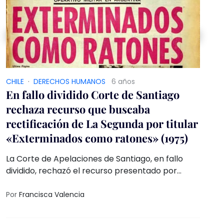
CHILE
·
DERECHOS HUMANOS
6 años
En fallo dividido Corte de Santiago
rechaza recurso que buscaba
rectificación de La Segunda por titular
«Exterminados como ratones» (1975)
La Corte de Apelaciones de Santiago, en fallo
dividido, rechazó el recurso presentado por
Viviana Uribe, a favor de su hermana Bárbara
Uribe Tamblay, detenida desaparecida por
Por
Francisca Valencia
agentes de la DINA en 1974, y el cual buscaba
que el diario La Segunda se rectificara por el