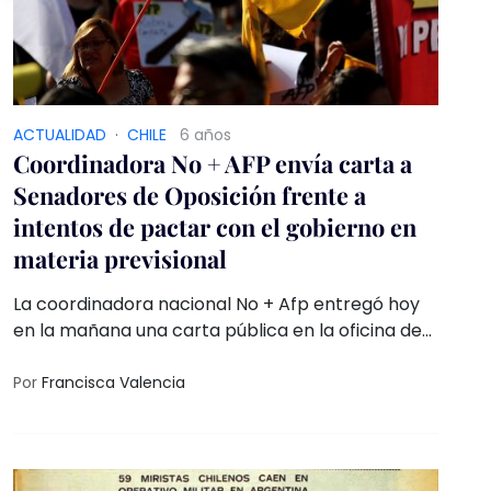
ACTUALIDAD
·
CHILE
6 años
Coordinadora No + AFP envía carta a
Senadores de Oposición frente a
intentos de pactar con el gobierno en
materia previsional
La coordinadora nacional No + Afp entregó hoy
en la mañana una carta pública en la oficina de
partes de Valparaíso, dirigida a todos los
senadores de oposición y firmada por más de
Por
Francisca Valencia
220 organizaciones sindicales, públicas y
privadas