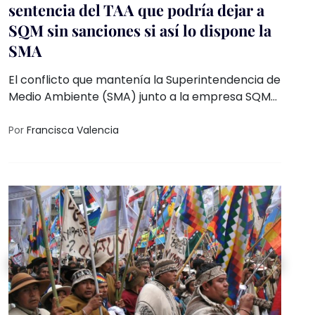
sentencia del TAA que podría dejar a
SQM sin sanciones si así lo dispone la
SMA
El conflicto que mantenía la Superintendencia de
Medio Ambiente (SMA) junto a la empresa SQM
Salar S.A con algunas comunidades indígenas de
Atacama y el Consejo de Pueblos Atacameños
Por
Francisca Valencia
(CPA), debido a las 5 infracciones realizadas por
la empresa del litio en el salar de Atacama, se
balancea a favor de la empresa. La causa
encontró una sentencia bastante favorable
para SQM en el Tribunal Ambiental de
Antofagasta (TAA), que pese a “reanudar el
proceso sancionatorio”, no plantea dictar
sanciones aún.