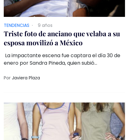
TENDENCIAS
·
9 años
Triste foto de anciano que velaba a su
esposa movilizó a México
La impactante escena fue captara el día 30 de
enero por Sandra Pineda, quien subió
posteriormente la imagen a su página de
Facebook.
Por
Javiera Plaza