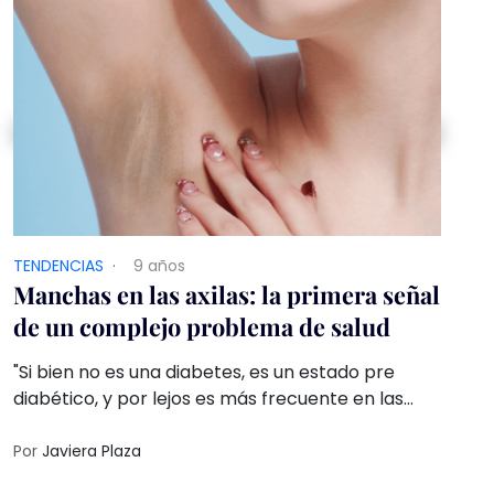
TENDENCIAS
·
9 años
Manchas en las axilas: la primera señal
de un complejo problema de salud
"Si bien no es una diabetes, es un estado pre
diabético, y por lejos es más frecuente en las
mujeres que en los hombres", explica un
especialista.
Por
Javiera Plaza