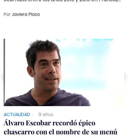
donde las pacientes - que tenían de 12 a 21 años
de edad- fueron hospitalizadas y reanimadas
Por
Javiera Plaza
por un choque tóxico.
ACTUALIDAD
·
9 años
Álvaro Escobar recordó épico
chascarro con el nombre de su menú