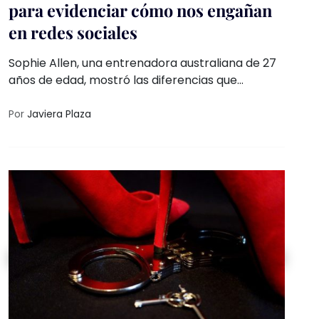
para evidenciar cómo nos engañan
en redes sociales
Sophie Allen, una entrenadora australiana de 27
años de edad, mostró las diferencias que
presenta su cuerpo desde tres perspectivas en
fotografías tomadas sólo con segundos de
Por
Javiera Plaza
diferencia