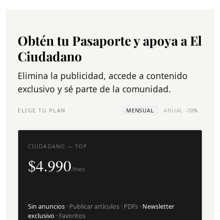
Obtén tu Pasaporte y apoya a El
Ciudadano
Elimina la publicidad, accede a contenido
exclusivo y sé parte de la comunidad.
ELIGE TU PLAN
MENSUAL
ANUAL
-10%
CIUDADANO — TOP
$4.990
/mes
Sin anuncios
· Publicar artículos · PDFs ·
Newsletter
exclusivo
· Favoritos