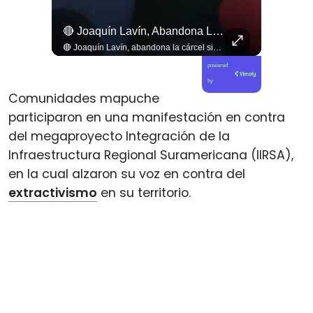
La Tierra No Se Vende, No Se Quema, No Se Desaloja La Protesta En Toda #argentina Contra La Injerencia Norteamericana Y Sionista Siendo Frenada Por...
🔴 Joaquín Lavín, Abandona La Cárcel Sin Hacer Declaraciones
La tierra no se vende, no se quema, no se desaloja la protesta en toda #argentina contra la injerencia norteamericana y sionista siendo frenada por un pueblo movilizado y un Milei que se arrodilla #noticias
🔴 Joaquín Lavín, abandona la cárcel sin hacer declaraciones
powered
by
Comunidades mapuche
participaron en una manifestación en contra
del megaproyecto Integración de la
Infraestructura Regional Suramericana (IIRSA),
en la cual alzaron su voz en contra del
extractivismo
en su territorio.