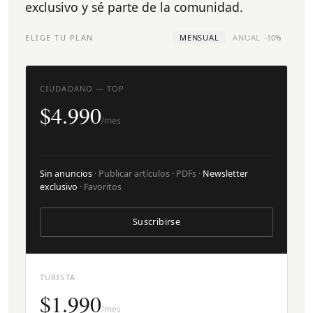
exclusivo y sé parte de la comunidad.
ELIGE TU PLAN
MENSUAL
ANUAL
-10%
CIUDADANO — TOP
$4.990
/mes
Sin anuncios
· Publicar artículos · PDFs ·
Newsletter
exclusivo
· Favoritos
Suscribirse
TURISTA
$1.990
/mes