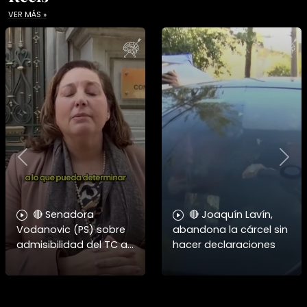
VER MÁS »
Previous
Nex
🔴 Senadora
🔴 Joaquín Lavín,
Vodanovic (PS) sobre
abandona la cárcel sin
admisibilidad del TC a
hacer declaraciones
requerimientos por
megarreforma