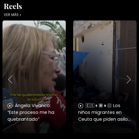
Reels
VER MÁS »
Previous
Nex
Ángela Vivanco:
🇪🇸👦🏽👧🏻 Los
“Este proceso me ha
niños migrantes en
quebrantado”
Ceuta que piden asilo
a España se enfrentan
a fuertes y difíciles