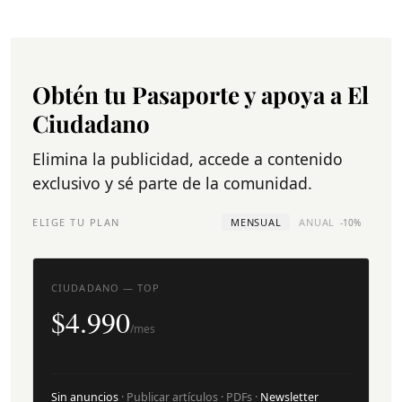
Obtén tu Pasaporte y apoya a El
Ciudadano
Elimina la publicidad, accede a contenido
exclusivo y sé parte de la comunidad.
ELIGE TU PLAN
MENSUAL
ANUAL
-10%
CIUDADANO — TOP
$4.990
/mes
Sin anuncios
· Publicar artículos · PDFs ·
Newsletter