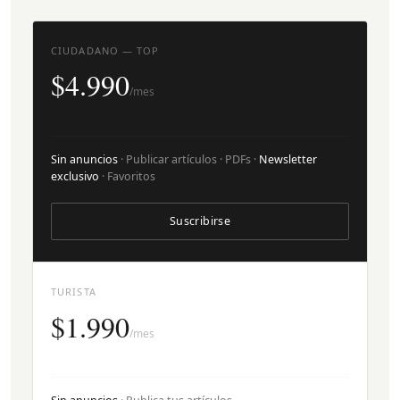
CIUDADANO — TOP
$4.990
/mes
Sin anuncios
· Publicar artículos · PDFs ·
Newsletter
exclusivo
· Favoritos
Suscribirse
TURISTA
$1.990
/mes