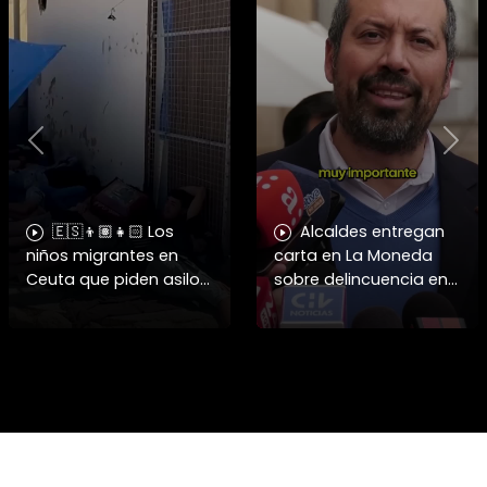
Previous
Nex
🇪🇸👦🏽👧🏻 Los
Alcaldes entregan
niños migrantes en
carta en La Moneda
Ceuta que piden asilo
sobre delincuencia en
a España se enfrentan
menores
a fuertes y difíciles
condiciones
humanitarias.