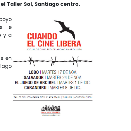
l Taller Sol, Santiago centro.
Apoyo
es e
o y a
as en
tiago