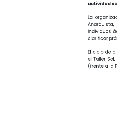
actividad se
La organiza
Anarquista
individuos ác
clarificar p
El ciclo de 
el Taller So
(frente a la P