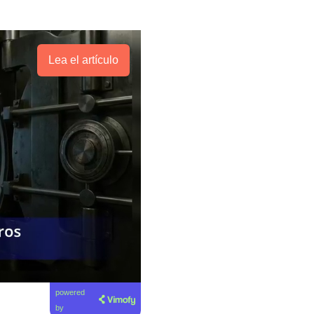
Lea el artículo
powered
by