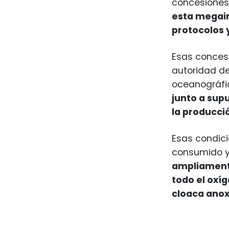
concesiones
esta megaind
protocolos 
Esas concesi
autoridad de
oceanográfi
junto a sup
la producci
Esas condici
consumido y 
ampliamente
todo el oxí
cloaca anox