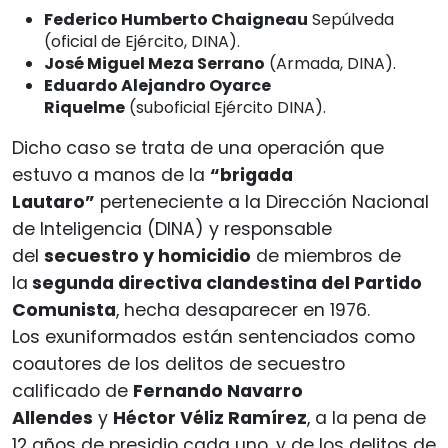
Federico Humberto Chaigneau
Sepúlveda
(oficial de Ejército, DINA).
José Miguel Meza Serrano
(Armada, DINA).
Eduardo Alejandro Oyarce
Riquelme
(suboficial Ejército DINA).
Dicho caso se trata de una operación que
estuvo a manos de la
“brigada
Lautaro”
perteneciente a la Dirección Nacional
de Inteligencia (DINA) y responsable
del
secuestro y homicidio
de miembros de
la
segunda directiva clandestina del Partido
Comunista
, hecha desaparecer en 1976.
Los exuniformados están sentenciados como
coautores de los delitos de secuestro
calificado de
Fernando Navarro
Allendes
y
Héctor Véliz Ramírez
, a la pena de
12 años de presidio cada uno, y de los delitos de