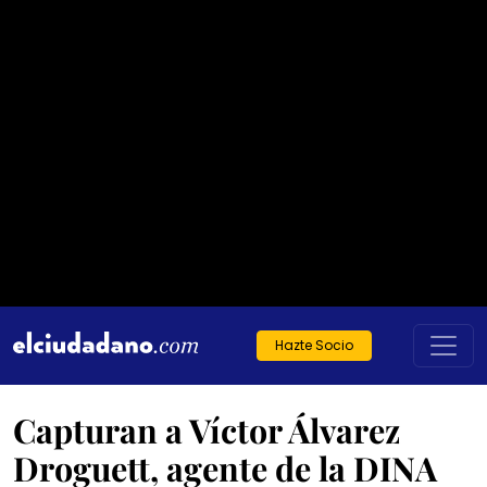
Hazte Socio
Capturan a Víctor Álvarez
Droguett, agente de la DINA