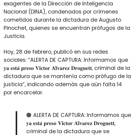
exagentes de la Dirección de Inteligencia
Nacional (DINA), condenados por crímenes
cometidos durante la dictadura de Augusto
Pinochet, quienes se encuentran prófugos de la
Justicia.
Hoy, 28 de febrero, publicó en sus redes
sociales: “ALERTA DE CAPTURA: Informamos que
𝐲𝐚 𝐞𝐬𝐭𝐚́ 𝐩𝐫𝐞𝐬𝐨 𝐕𝐢́𝐜𝐭𝐨𝐫 𝐀́𝐥𝐯𝐚𝐫𝐞𝐳 𝐃𝐫𝐨𝐠𝐮𝐞𝐭𝐭, criminal de la
dictadura que se mantenía como prófugo de la
justicia”, indicando además que aún falta 14
por encarcelar.
🟠 ALERTA DE CAPTURA: Informamos que
𝐲𝐚 𝐞𝐬𝐭𝐚́ 𝐩𝐫𝐞𝐬𝐨 𝐕𝐢́𝐜𝐭𝐨𝐫 𝐀́𝐥𝐯𝐚𝐫𝐞𝐳 𝐃𝐫𝐨𝐠𝐮𝐞𝐭𝐭,
criminal de la dictadura que se