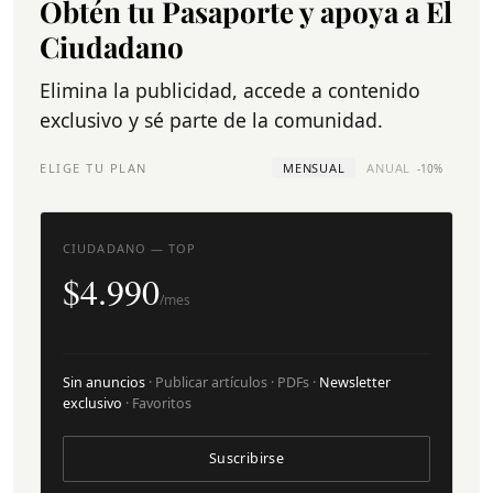
Obtén tu Pasaporte y apoya a El
Ciudadano
Elimina la publicidad, accede a contenido
exclusivo y sé parte de la comunidad.
ELIGE TU PLAN
MENSUAL
ANUAL
-10%
CIUDADANO — TOP
$4.990
/mes
Sin anuncios
· Publicar artículos · PDFs ·
Newsletter
exclusivo
· Favoritos
Suscribirse