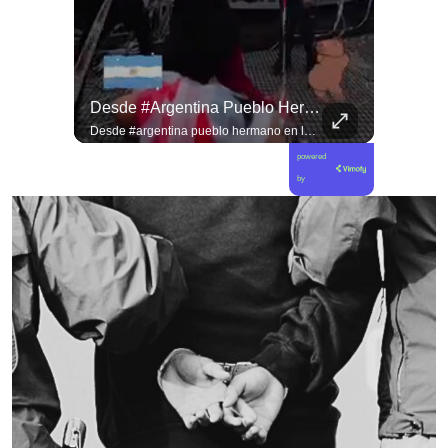
Jorge Lavandero A Sus 96 Años Hace Ejercicio De Memoria Que Debería Ser Enseñado En Todas Las Escuelas De #chile Para Frenar El Saqueo.
Desde #argentina Pueblo Hermano En La Lucha Contra El Sionismo @laneurona.
Jorge Lavandero a sus 96 años hace ejercicio de memoria que debería ser enseñado en todas las escuelas de #chile para frenar el saqueo. #cobre #cooper
Desde #argentina pueblo hermano en la lucha contra el sionismo @laneurona.rebelde y rebelde un compacto de la acción directa ciudadana #noticias
powered
by