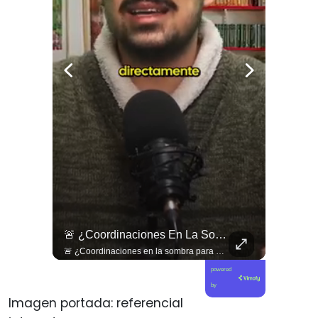
🇨🇴🪧 #Colombia | Protestas En Contra De La Toma De Posesión De Abelardo Son Lideradas Por Iván Cepeda
🚨 ¿Coordinaciones En La Sombra Para Blindar Una Candidatura Presidencial?
🇨🇴🪧 #Colombia | Protestas en contra de la toma de posesión de Abelardo son lideradas por Iván Cepeda
🚨 ¿Coordinaciones en la sombra para blindar una candidatura presidencial? Nuevos chats salpican a Andrés Chadwick. 🇨🇱⚖️ Mensajes incautados por la Fiscalía revelan que el exministro operó junto a Luis Hermosilla para preparar a testigos clave en la causa por coimas de LAN en 2009. Las conversaciones desmienten la versión de Chadwick sobre haberse enterado del caso por la prensa, exponiendo una estrategia judicial y comunicacional para evitar que el escándalo de información privilegiada y pagos indebidos afectara la carrera de Sebastián Piñera a La Moneda. 📲💣 🎥 Revisa el desglose completo de los chats y los detalles del reportaje en elciudadano.com 🔗 (Link en la biografía). ¿Qué impacto crees que tienen estas revelaciones en la trastienda del poder político? Te leemos en los comentarios. 💬👇🏼
powered
by
Imagen portada: referencial