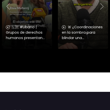
Previous
Nex
🇱🇧 #Libano |
🚨 ¿Coordinaciones
Grupos de derechos
en la sombra para
humanos presentan
blindar una
pruebas sobre el
candidatura
asesinato de la
presidencial? Nuevos
periodista libanesa
chats salpican a
Amal Khalil, asesinada
Andrés Chadwick. 🇨🇱
por Israel.
⚖️ Mensajes
incautados por la