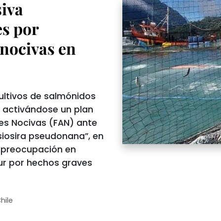
iva
s por
 nocivas en
cultivos de salmónidos
, activándose un plan
les Nocivas (FAN) ante
siosira pseudonana”, en
y preocupación en
ur por hechos graves
hile