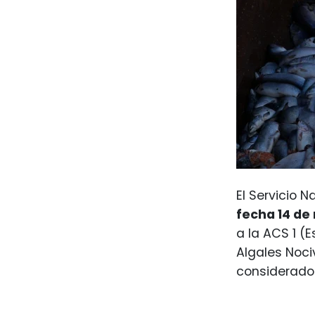
El Servicio 
fecha 14 de
a la ACS 1 (
Algales Noci
considerado