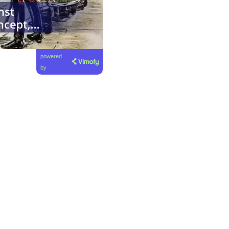
powered
by