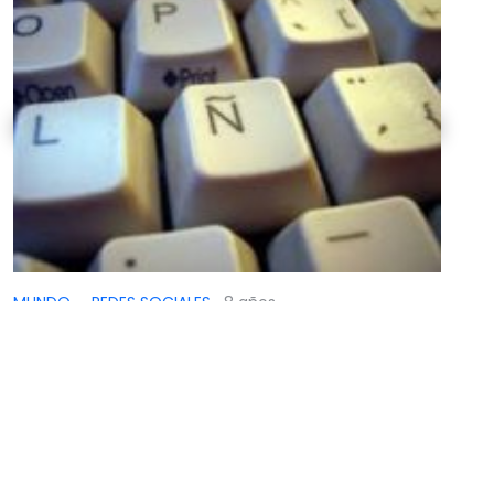
MUNDO
·
REDES SOCIALES
8 años
Autoridades policiales de Egipto
privan de libertad a jefe de redacción
de sitio Web
Se conoció que al periodista se le culpa por
difundir, a través de palabras e imágenes, ideas
que tienen como fin cambiar los principios