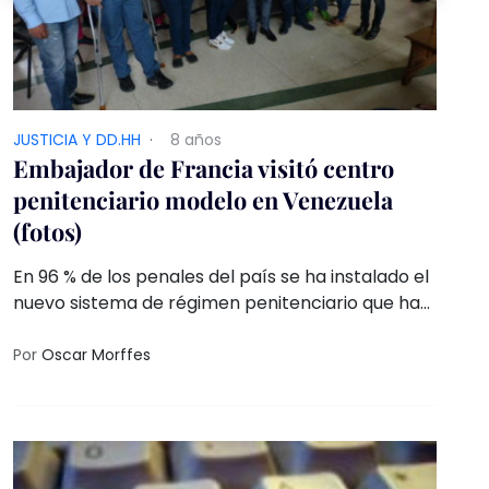
JUSTICIA Y DD.HH
·
8 años
Embajador de Francia visitó centro
penitenciario modelo en Venezuela
(fotos)
En 96 % de los penales del país se ha instalado el
nuevo sistema de régimen penitenciario que ha
desarrollado el Gobierno Nacional y que está
dirigido a la transformación integral de los
Por
Oscar Morffes
hombres y mujeres pertenecientes a esta
comunidad