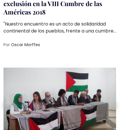
exclusión en la VIII Cumbre de las
Américas 2018
"Nuestro encuentro es un acto de solidaridad
continental de los pueblos, frente a una cumbre
(de las Américas) en la que se excluye a los
representantes sociales"
Por
Oscar Morffes