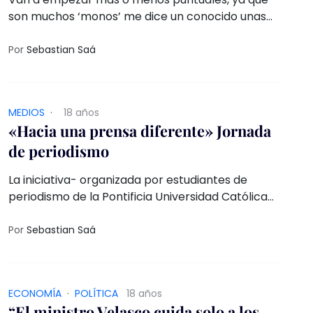
son muchos ‘monos’ me dice un conocido unas
horas antes de empezar la tocata
Por
Sebastian Saá
MEDIOS
·
18 años
«Hacia una prensa diferente» Jornada
de periodismo
La iniciativa- organizada por estudiantes de
periodismo de la Pontificia Universidad Católica
de Valparaíso- tendrá a los irreverentes chicos
de “Difamadores”; Bruno Sommer, director de “El
Por
Sebastian Saá
Ciudadano”; y a la periodista María Olivia
Monckeberg, autora del libro “El saqueo de los
grupos económicos en Chile”
ECONOMÍ­A
·
POLÍTICA
18 años
“El ministro Velasco cuida solo a los