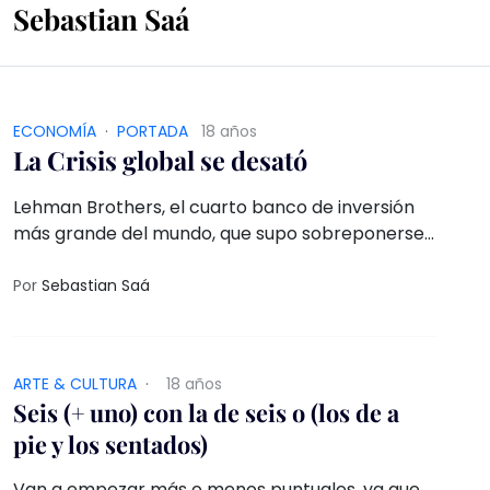
Sebastian Saá
ECONOMÍ­A
·
PORTADA
18 años
La Crisis global se desató
Lehman Brothers, el cuarto banco de inversión
más grande del mundo, que supo sobreponerse
a la crisis del año 1929, con cerca de 160 años de
historia, sucumbió hace pocas semanas a la
Por
Sebastian Saá
primera crisis del siglo XXI
ARTE & CULTURA
·
18 años
Seis (+ uno) con la de seis o (los de a
pie y los sentados)
Van a empezar más o menos puntuales, ya que