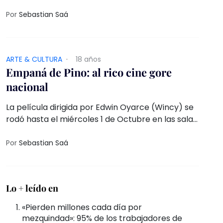
modelo y cantante, Carla Bruni, era reproducida
en todo el mundo por los medios, en Francia
Por
Sebastian Saá
varios sectores comenzaban a protestar contra
las reformas emprendidas por Sarkozy
ARTE & CULTURA
·
18 años
Empaná de Pino: al rico cine gore
nacional
La película dirigida por Edwin Oyarce (Wincy) se
rodó hasta el miércoles 1 de Octubre en las salas
del Cine del Centro Arte Alameda
Por
Sebastian Saá
Lo + leído en
«Pierden millones cada día por
mezquindad»: 95% de los trabajadores de