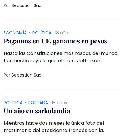
Por
Sebastian Saá
ECONOMÍ­A
·
POLÍTICA
18 años
Pagamos en UF, ganamos en pesos
Hasta las Constituciones más rascas del mundo
han hecho suyo lo que el gran Jefferson
inmortalizara en la Declaración de la
Independencia de los EEUU: “all men are created
Por
Sebastian Saá
equal”
POLÍTICA
·
PORTADA
18 años
Un año en sarkolandia
Mientras hace dos meses la única foto del
matrimonio del presidente francés con la