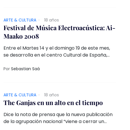
ARTE & CULTURA
·
18 años
Festival de Música Electroacústica: Ai-
Maako 2008
Entre el Martes 14 y el domingo 19 de este mes,
se desarrolla en el centro Cultural de España,
entre las 20 y 21:30 horas, el octavo Festival de
Música Electroacústica de Santiago
Por
Sebastian Saá
ARTE & CULTURA
·
18 años
The Ganjas en un alto en el tiempo
Dice la nota de prensa que la nueva publicación
de la agrupación nacional “viene a cerrar un
imaginario primer capítulo en su vida musical”