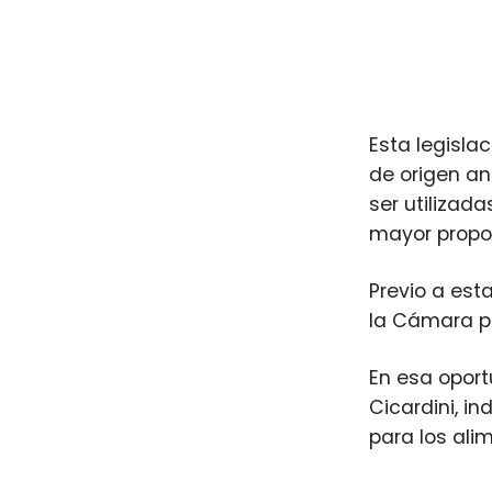
Esta legisla
de origen ani
ser utilizad
mayor propor
Previo a est
la Cámara pa
En esa oport
Cicardini, i
para los ali