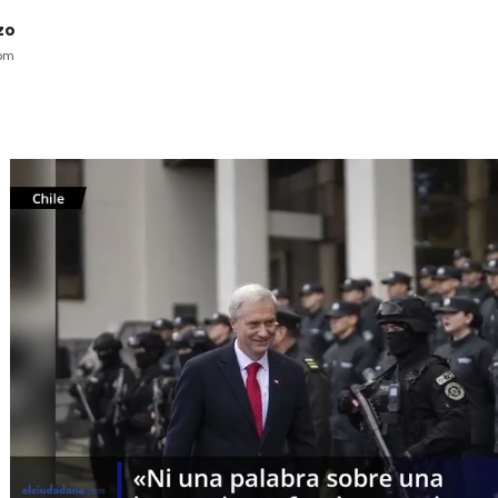
zo
pm