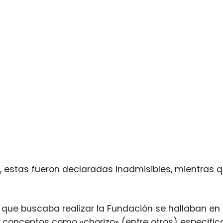
 estas fueron declaradas inadmisibles, mientras q
.
que buscaba realizar la Fundación se hallaban en
conceptos como «chorizo» (entre otros) especific