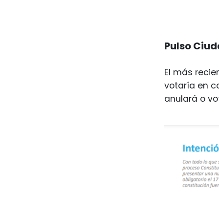
Pulso Ciu
El más recie
votaría en co
anulará o vo