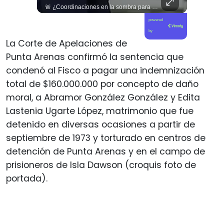
🇨🇴🪧 #Colombia | Protestas en contra de la toma de posesión de Abelardo son lideradas por Iván Cepeda
🚨 ¿Coordinaciones en la sombra para blindar una candidatura presidencial? Nuevos chats salpican a Andrés Chadwick. 🇨🇱⚖️ Mensajes incautados por la Fiscalía revelan que el exministro operó junto a Luis Hermosilla para preparar a testigos clave en la causa por coimas de LAN en 2009. Las conversaciones desmienten la versión de Chadwick sobre haberse enterado del caso por la prensa, exponiendo una estrategia judicial y comunicacional para evitar que el escándalo de información privilegiada y pagos indebidos afectara la carrera de Sebastián Piñera a La Moneda. 📲💣 🎥 Revisa el desglose completo de los chats y los detalles del reportaje en elciudadano.com 🔗 (Link en la biografía). ¿Qué impacto crees que tienen estas revelaciones en la trastienda del poder político? Te leemos en los comentarios. 💬👇🏼
powered
by
La Corte de Apelaciones de
Punta Arenas confirmó la sentencia que
condenó al Fisco a pagar una indemnización
total de $160.000.000 por concepto de daño
moral, a Abramor González González y Edita
Lastenia Ugarte López, matrimonio que fue
detenido en diversas ocasiones a partir de
septiembre de 1973 y torturado en centros de
detención de Punta Arenas y en el campo de
prisioneros de Isla Dawson (croquis foto de
portada).