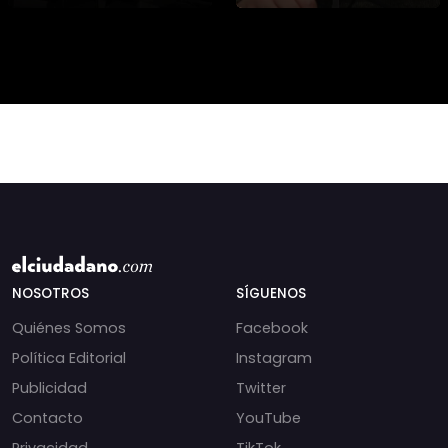
asesinato de la
presidencial? Nuevos
periodista libanesa
chats salpican a
Amal Khalil, asesinada
Andrés Chadwick. 🇨🇱
por Israel.
⚖️ Mensajes
incautados por la
NOSOTROS
SÍGUENOS
Quiénes Somos
Facebook
Política Editorial
Instagram
Publicidad
Twitter
Contacto
YouTube
Privacidad
TikTok