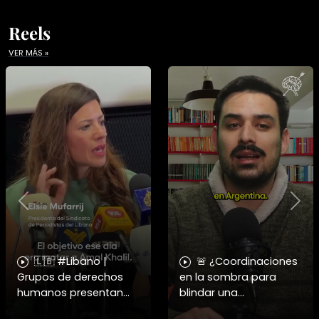
Reels
VER MÁS »
Previous
Nex
🇱🇧 #Libano |
🚨 ¿Coordinaciones
Grupos de derechos
en la sombra para
humanos presentan
blindar una
pruebas sobre el
candidatura