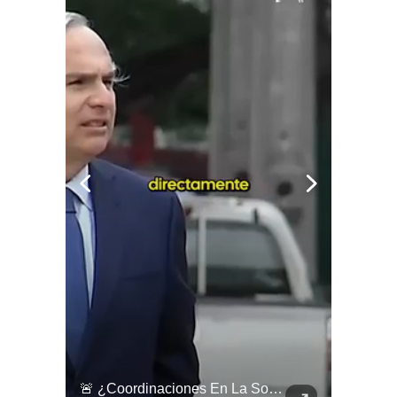
🇨🇴🪧 #Colombia | Protestas En Contra De La Toma De Posesión De Abelardo Son Lideradas Por Iván Cepeda
🚨 ¿Coordinaciones En La Sombra Para Blindar Una Candidatura Presidencial?