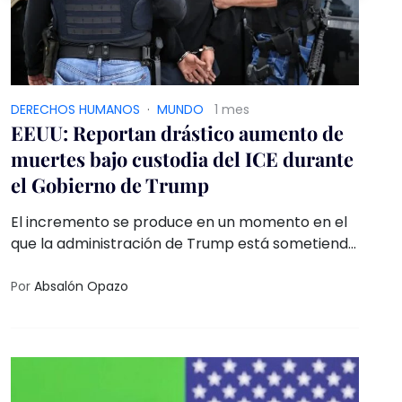
DERECHOS HUMANOS
·
MUNDO
1 mes
EEUU: Reportan drástico aumento de
muertes bajo custodia del ICE durante
el Gobierno de Trump
El incremento se produce en un momento en el
que la administración de Trump está sometiendo
a un número récord de inmigrantes a la
detención obligatoria, incluso en
Por
Absalón Opazo
condiciones inhumanas y degradantes, al tiempo
que desmantela los mecanismos internos de
supervisión, denunciaron las organizaciones
Human Rights Watch y Physicians for Human
Rights.