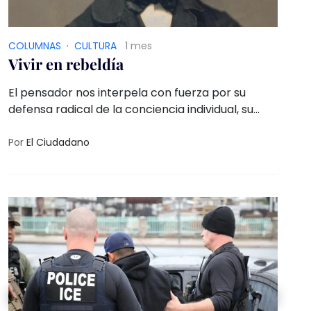
COLUMNAS
·
CULTURA
1 mes
Vivir en rebeldía
El pensador nos interpela con fuerza por su
defensa radical de la conciencia individual, su
amor por la naturaleza y su total rechazo a las
injusticias sociales. Leer a Thoreau es oír a un
Por
El Ciudadano
hombre que no acepta la sociedad como es,
entonces transforma la rebeldía en una forma
de estar en el mundo.