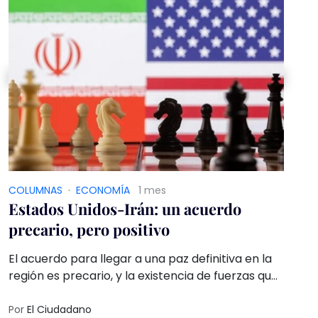
COLUMNAS
·
ECONOMÍ­A
1 mes
Estados Unidos-Irán: un acuerdo
precario, pero positivo
El acuerdo para llegar a una paz definitiva en la
región es precario, y la existencia de fuerzas que
se ven derrotadas pueden activar el conflicto,
pero ya ha quedado claro que las condiciones no
Por
El Ciudadano