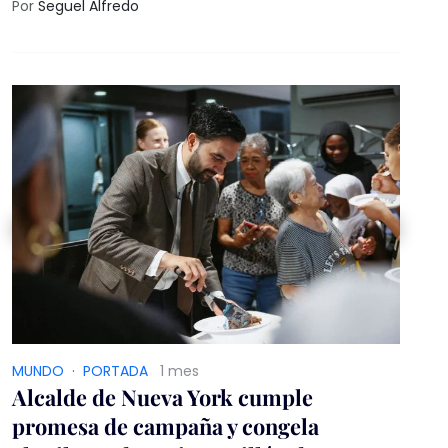
el cambio de régimen, evidenciando el ocaso
Por
Seguel Alfredo
imperial en el Golfo. Irán exige retirada de Israel
del Líbano y advierte respuesta más severa ante
cualquier violación.
MUNDO
·
PORTADA
1 mes
Alcalde de Nueva York cumple
promesa de campaña y congela