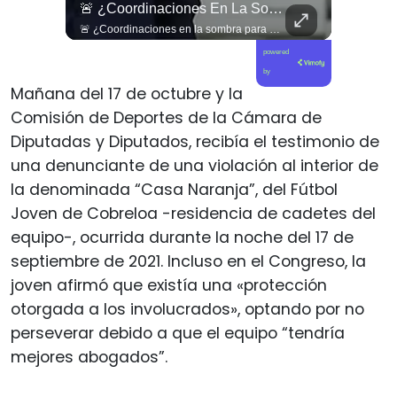
🐟 ¿Menos Jurel En La Mesa Y En Las Caletas?
🚨 ¿Coordinaciones En La Sombra Para Blindar Una Candidatura Presidencial?
🐟 ¿Menos jurel en la mesa y en las caletas? El cambio climático y El Niño alteran las aguas chilenas. 🌊🇨🇱 Especialistas advierten que las anomalías térmicas en el océano están desplazando los cardúmenes de jurel hacia zonas más profundas y australes, alejándolos de la costa. El fenómeno golpea directamente el sustento de la pesca artesanal y amenaza la canasta básica familiar, al restringir la oferta de una de las fuentes de proteína más populares y accesibles del país. 📉🎣 🎥 Revisa el análisis científico completo y el impacto en las comunidades costeras en elciudadano.com 🔗 (Link en la biografía). ¿Has notado la escasez o el alza de precio del jurel en tu ciudad? Te leemos en los comentarios. 💬👇🏼
🚨 ¿Coordinaciones en la sombra para blindar una candidatura presidencial? Nuevos chats salpican a Andrés Chadwick. 🇨🇱⚖️ Mensajes incautados por la Fiscalía revelan que el exministro operó junto a Luis Hermosilla para preparar a testigos clave en la causa por coimas de LAN en 2009. Las conversaciones desmienten la versión de Chadwick sobre haberse enterado del caso por la prensa, exponiendo una estrategia judicial y comunicacional para evitar que el escándalo de información privilegiada y pagos indebidos afectara la carrera de Sebastián Piñera a La Moneda. 📲💣 🎥 Revisa el desglose completo de los chats y los detalles del reportaje en elciudadano.com 🔗 (Link en la biografía). ¿Qué impacto crees que tienen estas revelaciones en la trastienda del poder político? Te leemos en los comentarios. 💬👇🏼
powered
by
Mañana del 17 de octubre y la
Comisión de Deportes de la Cámara de
Diputadas y Diputados, recibía el testimonio de
una denunciante de una violación al interior de
la denominada “Casa Naranja”, del Fútbol
Joven de Cobreloa -residencia de cadetes del
equipo-, ocurrida durante la noche del 17 de
septiembre de 2021. Incluso en el Congreso, la
joven afirmó que existía una «protección
otorgada a los involucrados», optando por no
perseverar debido a que el equipo “tendría
mejores abogados”.