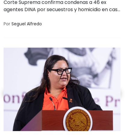
Corte Suprema confirma condenas a 46 ex
agentes DINA por secuestros y homicidio en caso
"Conferencia 1". : Pedro Octavio Espinoza Bravo y
Miguel Krassnoff Martchenko, 20 años; otros 44,
Por
Seguel Alfredo
penas entre 5 y 15 años. Fallo unánime rechaza
recursos y reafirma su rol en crímenes de 1976-
1977 contra militantes del Partido Comunista.