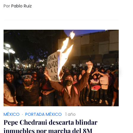
países de la OTAN.
Por
Pablo Ruiz
MÉXICO
·
PORTADA MÉXICO
1 año
Pepe Chedraui descarta blindar
inmuebles por marcha del 8M