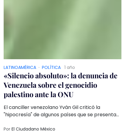
LATINOAMÉRICA
·
POLÍTICA
1 año
«Silencio absoluto»: la denuncia de
Venezuela sobre el genocidio
palestino ante la ONU
El canciller venezolano Yván Gil criticó la
"hipocresía" de algunos países que se presentan
como jueces morales, pero son cómplices de las
acciones en Gaza
Por
El Ciudadano México