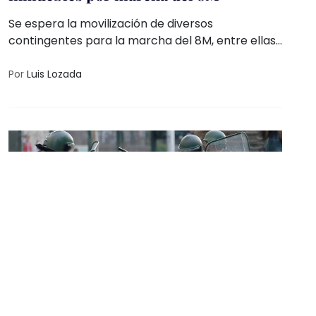
Se espera la movilización de diversos
contingentes para la marcha del 8M, entre ellas
la denominada "No llegamos todas", que partirá
del Paseo Bravo en punto de las 15:00 y se dirigirá
Por
Luis Lozada
a las instalaciones de la Fiscalía General del
Estado (FGE).
CHILE
·
DERECHOS HUMANOS
1 año