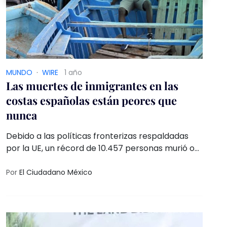
MUNDO
·
WIRE
1 año
Las muertes de inmigrantes en las
costas españolas están peores que
nunca
Debido a las políticas fronterizas respaldadas
por la UE, un récord de 10.457 personas murió o
desapareció intentando llegar a España por mar
en 2024
Por
El Ciudadano México