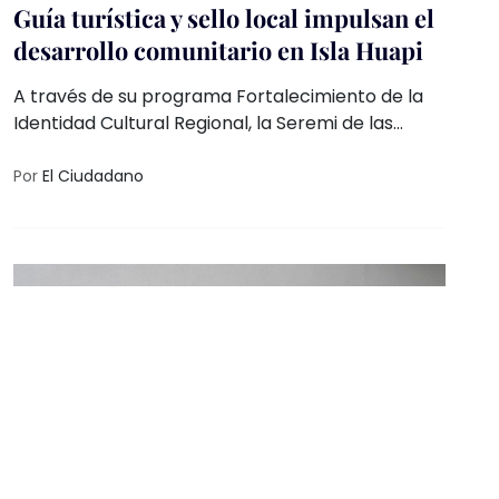
Guía turística y sello local impulsan el
desarrollo comunitario en Isla Huapi
A través de su programa Fortalecimiento de la
Identidad Cultural Regional, la Seremi de las
Culturas, con apoyo de la Municipalidad de
Futrono, desarrolla una Agenda Cultural
Por
El Ciudadano
Participativa con acciones priorizadas por los
habitantes de la ínsula