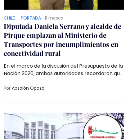
CHILE
·
PORTADA
11 meses
Diputada Daniela Serrano y alcalde de
Pirque emplazan al Ministerio de
Transportes por incumplimientos en
conectividad rural
En el marco de la discusión del Presupuesto de la
Nación 2026, ambas autoridades recordaron que
en la última Ley de Presupuesto se promovió una
glosa informativa para que el Ministerio detallara
Por
Absalón Opazo
los costos de implementar el sistema RED en
Pirque y conectar a la comuna con Puente Alto.
Sin embargo, a la fecha, la cartera aún no ha
entregado ninguna información al Congreso
Nacional.