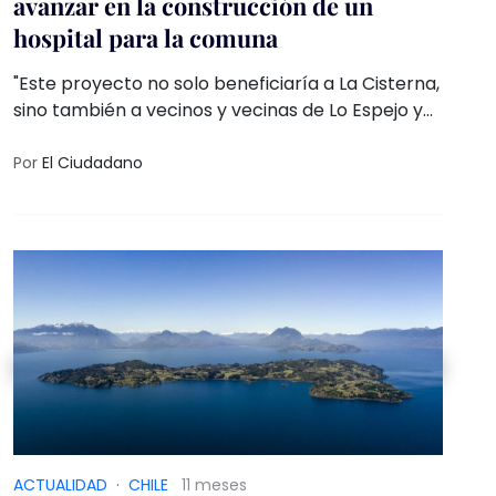
avanzar en la construcción de un
hospital para la comuna
"Este proyecto no solo beneficiaría a La Cisterna,
sino también a vecinos y vecinas de Lo Espejo y
Pedro Aguirre Cerda, ayudando a
descongestionar el sistema público y
Por
El Ciudadano
entregando más bienestar a nuestras familias",
señaló el jefe comunal de La Cisterna tras la cita,
en la que también participó el candidato a
diputado por el Distrito 13, Cristóbal Barra.
ACTUALIDAD
·
CHILE
11 meses