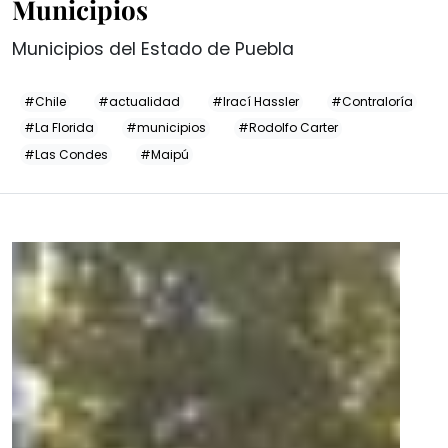
Municipios
Municipios del Estado de Puebla
#Chile
#actualidad
#Irací Hassler
#Contraloría
#La Florida
#municipios
#Rodolfo Carter
#Las Condes
#Maipú