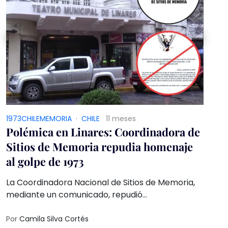
1973CHILEMEMORIA
·
CHILE
11 meses
Polémica en Linares: Coordinadora de
Sitios de Memoria repudia homenaje
al golpe de 1973
La Coordinadora Nacional de Sitios de Memoria,
mediante un comunicado, repudió
categóricamente la actividad programada para
este 11 de septiembre en el Teatro Municipal de
Por
Camila Silva Cortés