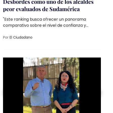
Desbordes como uno de los alcaldes
peor evaluados de Sudamérica
"Este ranking busca ofrecer un panorama
comparativo sobre el nivel de confianza y
percepción ciudadana frente a sus autoridades
locales, en un contexto marcado por desafíos
Por
El Ciudadano
como la inseguridad, la situación económica y la
gestión de los servicios públicos", explicaron
desde CB Consultora Opinión Pública, autores del
estudio, que además evaluó el desempeño de los
equipos de trabajo de los municipios.