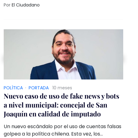
municipalidades, que les otorga nuevas
Por
El Ciudadano
herramientas para abordar esta situación, entre
ellas, la autorización para decomisar los
productos que se vendan "ilegalmente" en las
calles, y la regularización y reubicación de
quienes ejercen este tipo de comercio.
POLÍTICA
·
PORTADA
10 meses
Nuevo caso de uso de fake news y bots
a nivel municipal: concejal de San
Joaquín en calidad de imputado
Un nuevo escándalo por el uso de cuentas falsas
golpea a la política chilena. Esta vez, los